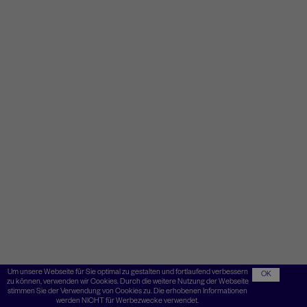
Um unsere Webseite für Sie optimal zu gestalten und fortlaufend verbessern
OK
zu können, verwenden wir Cookies. Durch die weitere Nutzung der Webseite
stimmen Sie der Verwendung von Cookies zu. Die erhobenen Informationen
werden NICHT für Werbezwecke verwendet.