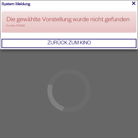
×
System Meldung
ANMELDEN
Die gewählte Vorstellung wurde nicht gefunden
ErrorNo. 270083
IMPRESSUM
AGB
DATENSCHUTZERKL
ZURÜCK ZUM KINO