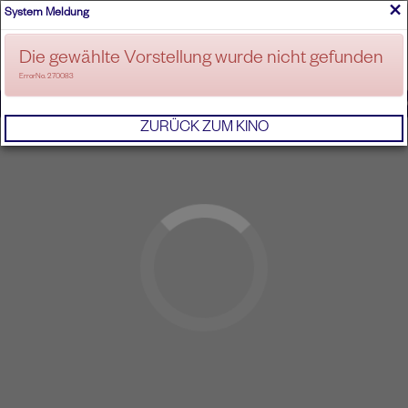
×
System Meldung
ANMELDEN
Die gewählte Vorstellung wurde nicht gefunden
ErrorNo. 270083
IMPRESSUM
AGB
DATENSCHUTZERKL
ZURÜCK ZUM KINO