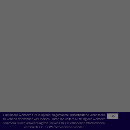
Um unsere Webseite für Sie optimal zu gestalten und fortlaufend verbessern
OK
zu können, verwenden wir Cookies. Durch die weitere Nutzung der Webseite
stimmen Sie der Verwendung von Cookies zu. Die erhobenen Informationen
werden NICHT für Werbezwecke verwendet.