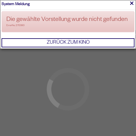
×
System Meldung
ANMELDEN
Die gewählte Vorstellung wurde nicht gefunden
ErrorNo. 270083
IMPRESSUM
AGB
DATENSCHUTZERKL
ZURÜCK ZUM KINO