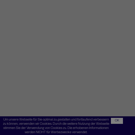
Um unsere Webseite für Sie optimal zu gestalten und fortlaufend verbessern
OK
zu können, verwenden wir Cookies. Durch die weitere Nutzung der Webseite
stimmen Sie der Verwendung von Cookies zu. Die erhobenen Informationen
werden NICHT für Werbezwecke verwendet.