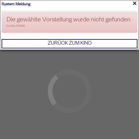
×
System Meldung
ANMELDEN
Die gewählte Vorstellung wurde nicht gefunden
ErrorNo. 270083
IMPRESSUM
AGB
DATENSCHUTZERKL
ZURÜCK ZUM KINO