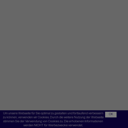
Um unsere Webseite für Sie optimal zu gestalten und fortlaufend verbessern
OK
zu können, verwenden wir Cookies. Durch die weitere Nutzung der Webseite
stimmen Sie der Verwendung von Cookies zu. Die erhobenen Informationen
werden NICHT für Werbezwecke verwendet.