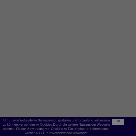
Um unsere Webseite für Sie optimal zu gestalten und fortlaufend verbessern
OK
zu können, verwenden wir Cookies. Durch die weitere Nutzung der Webseite
stimmen Sie der Verwendung von Cookies zu. Die erhobenen Informationen
werden NICHT für Werbezwecke verwendet.