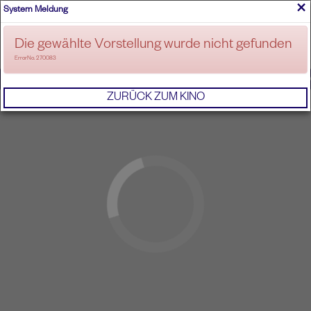
×
System Meldung
ANMELDEN
Die gewählte Vorstellung wurde nicht gefunden
ErrorNo. 270083
IMPRESSUM
AGB
DATENSCHUTZERKL
ZURÜCK ZUM KINO