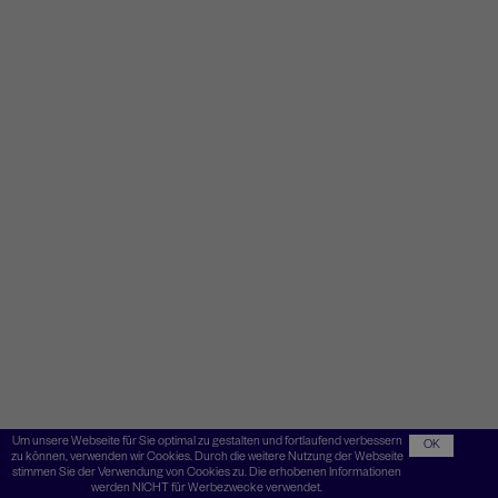
Um unsere Webseite für Sie optimal zu gestalten und fortlaufend verbessern
OK
zu können, verwenden wir Cookies. Durch die weitere Nutzung der Webseite
stimmen Sie der Verwendung von Cookies zu. Die erhobenen Informationen
werden NICHT für Werbezwecke verwendet.