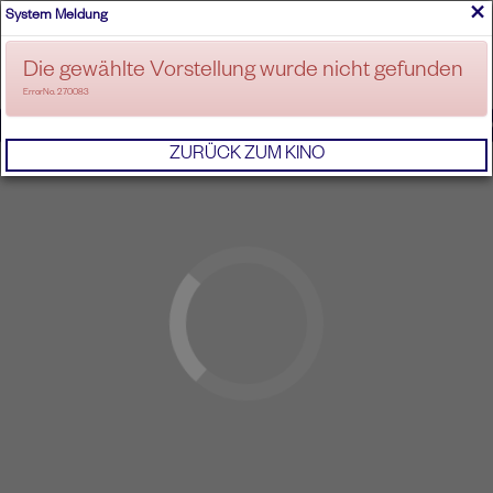
×
System Meldung
ANMELDEN
Die gewählte Vorstellung wurde nicht gefunden
ErrorNo. 270083
IMPRESSUM
AGB
DATENSCHUTZERKL
ZURÜCK ZUM KINO