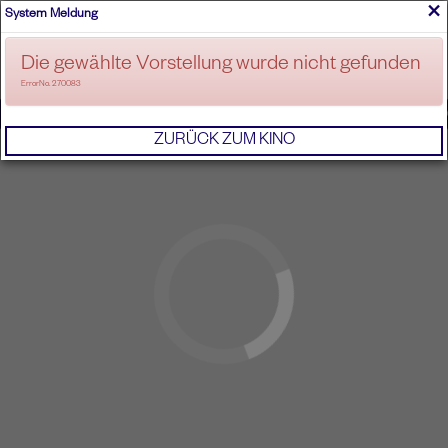
×
System Meldung
ANMELDEN
Die gewählte Vorstellung wurde nicht gefunden
ErrorNo. 270083
IMPRESSUM
AGB
DATENSCHUTZERKL
ZURÜCK ZUM KINO