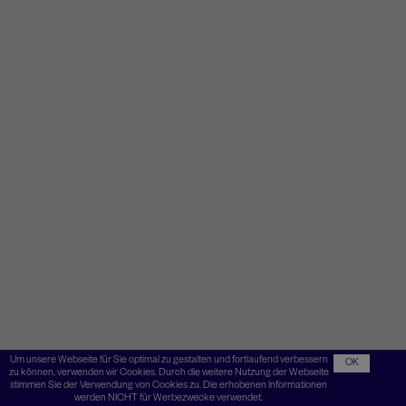
Um unsere Webseite für Sie optimal zu gestalten und fortlaufend verbessern
OK
zu können, verwenden wir Cookies. Durch die weitere Nutzung der Webseite
stimmen Sie der Verwendung von Cookies zu. Die erhobenen Informationen
werden NICHT für Werbezwecke verwendet.