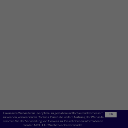
Um unsere Webseite für Sie optimal zu gestalten und fortlaufend verbessern
OK
zu können, verwenden wir Cookies. Durch die weitere Nutzung der Webseite
stimmen Sie der Verwendung von Cookies zu. Die erhobenen Informationen
werden NICHT für Werbezwecke verwendet.