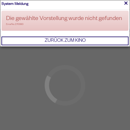
×
System Meldung
ANMELDEN
Die gewählte Vorstellung wurde nicht gefunden
ErrorNo. 270083
IMPRESSUM
AGB
DATENSCHUTZERKL
ZURÜCK ZUM KINO