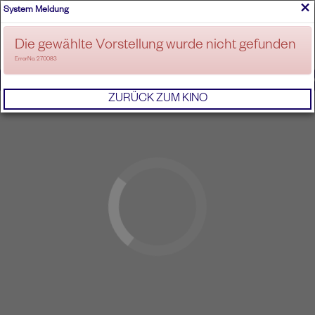
×
System Meldung
ANMELDEN
Die gewählte Vorstellung wurde nicht gefunden
ErrorNo. 270083
IMPRESSUM
AGB
DATENSCHUTZERKL
ZURÜCK ZUM KINO