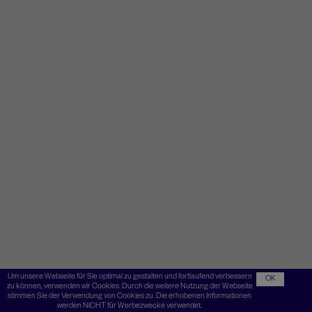
Um unsere Webseite für Sie optimal zu gestalten und fortlaufend verbessern
OK
zu können, verwenden wir Cookies. Durch die weitere Nutzung der Webseite
stimmen Sie der Verwendung von Cookies zu. Die erhobenen Informationen
werden NICHT für Werbezwecke verwendet.