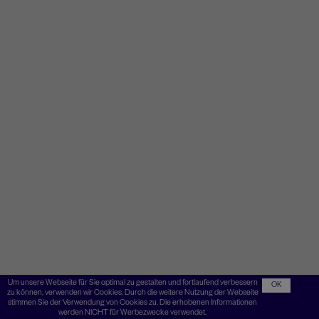
Um unsere Webseite für Sie optimal zu gestalten und fortlaufend verbessern
OK
zu können, verwenden wir Cookies. Durch die weitere Nutzung der Webseite
stimmen Sie der Verwendung von Cookies zu. Die erhobenen Informationen
werden NICHT für Werbezwecke verwendet.