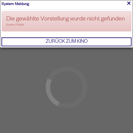
×
System Meldung
ANMELDEN
Die gewählte Vorstellung wurde nicht gefunden
ErrorNo. 270083
IMPRESSUM
AGB
DATENSCHUTZERKL
ZURÜCK ZUM KINO