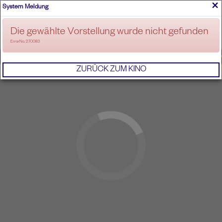
×
System Meldung
ANMELDEN
Die gewählte Vorstellung wurde nicht gefunden
ErrorNo. 270083
IMPRESSUM
AGB
DATENSCHUTZERKL
ZURÜCK ZUM KINO