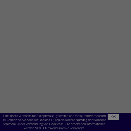
Um unsere Webseite für Sie optimal zu gestalten und fortlaufend verbessern
OK
zu können, verwenden wir Cookies. Durch die weitere Nutzung der Webseite
stimmen Sie der Verwendung von Cookies zu. Die erhobenen Informationen
werden NICHT für Werbezwecke verwendet.