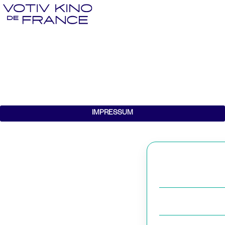
IMPRESSUM
Dieser Service is
nocheinmal.
This service is cu