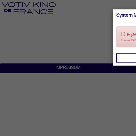
System 
Die g
ErrorNo. 270
IMPRESSUM