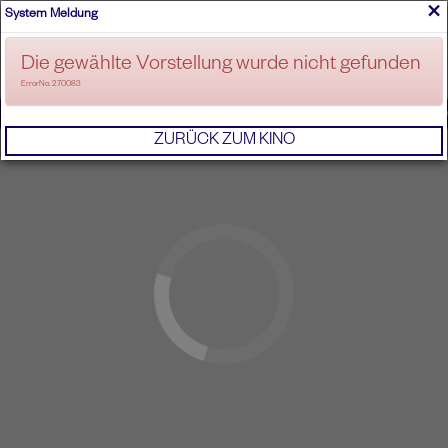
×
System Meldung
ANMELDEN
Die gewählte Vorstellung wurde nicht gefunden
ErrorNo. 270083
IMPRESSUM
AGB
DATENSCHUTZERKL
ZURÜCK ZUM KINO