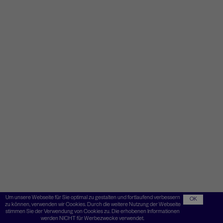
Um unsere Webseite für Sie optimal zu gestalten und fortlaufend verbessern
OK
zu können, verwenden wir Cookies. Durch die weitere Nutzung der Webseite
stimmen Sie der Verwendung von Cookies zu. Die erhobenen Informationen
werden NICHT für Werbezwecke verwendet.