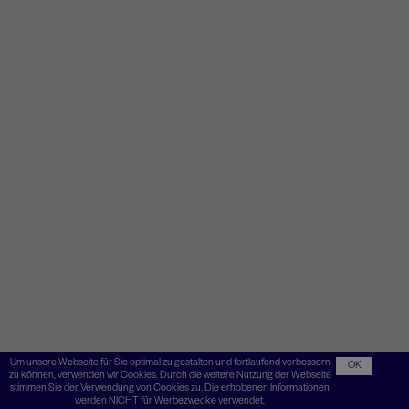
Um unsere Webseite für Sie optimal zu gestalten und fortlaufend verbessern
OK
zu können, verwenden wir Cookies. Durch die weitere Nutzung der Webseite
stimmen Sie der Verwendung von Cookies zu. Die erhobenen Informationen
werden NICHT für Werbezwecke verwendet.