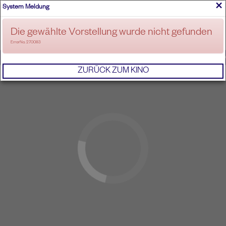
×
System Meldung
ANMELDEN
Die gewählte Vorstellung wurde nicht gefunden
ErrorNo. 270083
IMPRESSUM
AGB
DATENSCHUTZERKL
ZURÜCK ZUM KINO