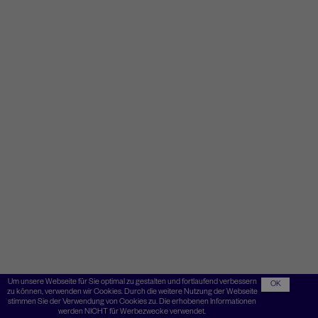
Um unsere Webseite für Sie optimal zu gestalten und fortlaufend verbessern
OK
zu können, verwenden wir Cookies. Durch die weitere Nutzung der Webseite
stimmen Sie der Verwendung von Cookies zu. Die erhobenen Informationen
werden NICHT für Werbezwecke verwendet.