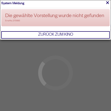
×
System Meldung
ANMELDEN
Die gewählte Vorstellung wurde nicht gefunden
ErrorNo. 270083
IMPRESSUM
AGB
DATENSCHUTZERKL
ZURÜCK ZUM KINO