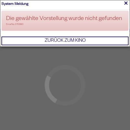
×
System Meldung
ANMELDEN
Die gewählte Vorstellung wurde nicht gefunden
ErrorNo. 270083
IMPRESSUM
AGB
DATENSCHUTZERKL
ZURÜCK ZUM KINO