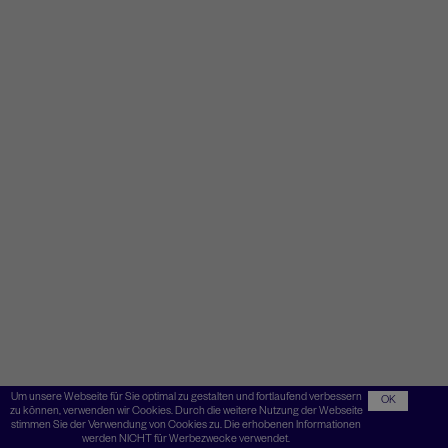
Um unsere Webseite für Sie optimal zu gestalten und fortlaufend verbessern
OK
zu können, verwenden wir Cookies. Durch die weitere Nutzung der Webseite
stimmen Sie der Verwendung von Cookies zu. Die erhobenen Informationen
werden NICHT für Werbezwecke verwendet.