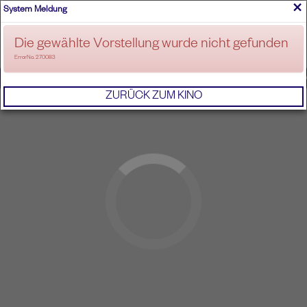
×
System Meldung
ANMELDEN
Die gewählte Vorstellung wurde nicht gefunden
ErrorNo. 270083
IMPRESSUM
AGB
DATENSCHUTZERKL
ZURÜCK ZUM KINO