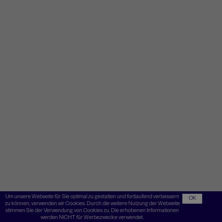
Um unsere Webseite für Sie optimal zu gestalten und fortlaufend verbessern
OK
zu können, verwenden wir Cookies. Durch die weitere Nutzung der Webseite
stimmen Sie der Verwendung von Cookies zu. Die erhobenen Informationen
werden NICHT für Werbezwecke verwendet.