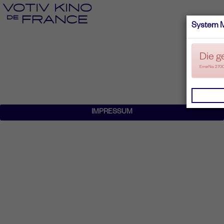
System 
Die g
ErrorNo. 270
IMPRESSUM