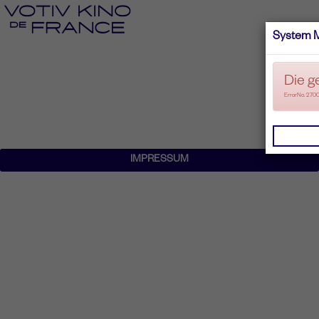
System 
Die g
ErrorNo. 270
IMPRESSUM