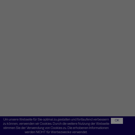
Um unsere Webseite für Sie optimal zu gestalten und fortlaufend verbessern
OK
zu können, verwenden wir Cookies. Durch die weitere Nutzung der Webseite
stimmen Sie der Verwendung von Cookies zu. Die erhobenen Informationen
werden NICHT für Werbezwecke verwendet.