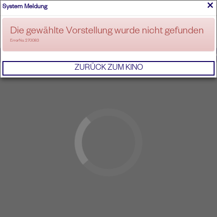
×
System Meldung
ANMELDEN
Die gewählte Vorstellung wurde nicht gefunden
ErrorNo. 270083
IMPRESSUM
AGB
DATENSCHUTZERKL
ZURÜCK ZUM KINO