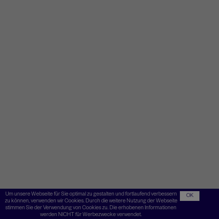
Um unsere Webseite für Sie optimal zu gestalten und fortlaufend verbessern
OK
zu können, verwenden wir Cookies. Durch die weitere Nutzung der Webseite
stimmen Sie der Verwendung von Cookies zu. Die erhobenen Informationen
werden NICHT für Werbezwecke verwendet.