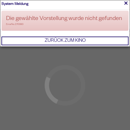
×
System Meldung
ANMELDEN
Die gewählte Vorstellung wurde nicht gefunden
ErrorNo. 270083
IMPRESSUM
AGB
DATENSCHUTZERKL
ZURÜCK ZUM KINO