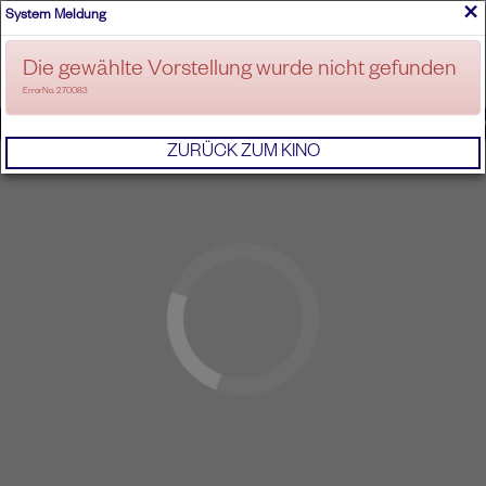
×
System Meldung
ANMELDEN
Die gewählte Vorstellung wurde nicht gefunden
ErrorNo. 270083
IMPRESSUM
AGB
DATENSCHUTZERKL
ZURÜCK ZUM KINO