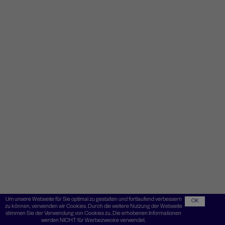
Um unsere Webseite für Sie optimal zu gestalten und fortlaufend verbessern
OK
zu können, verwenden wir Cookies. Durch die weitere Nutzung der Webseite
stimmen Sie der Verwendung von Cookies zu. Die erhobenen Informationen
werden NICHT für Werbezwecke verwendet.