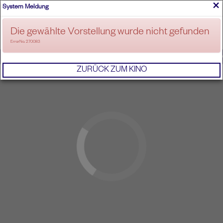
×
System Meldung
ANMELDEN
Die gewählte Vorstellung wurde nicht gefunden
ErrorNo. 270083
IMPRESSUM
AGB
DATENSCHUTZERKL
ZURÜCK ZUM KINO