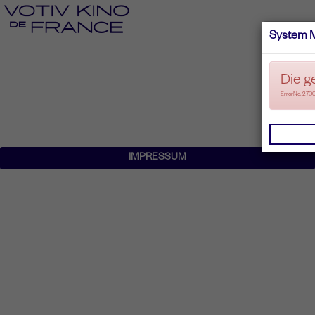
System 
Die g
ErrorNo. 270
IMPRESSUM