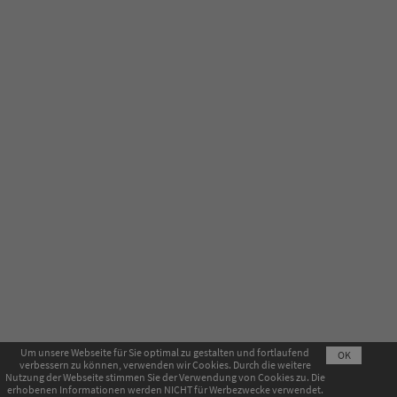
Um unsere Webseite für Sie optimal zu gestalten und fortlaufend
OK
verbessern zu können, verwenden wir Cookies. Durch die weitere
Impressum
AGB
Datenschutzerklärung
Nutzung der Webseite stimmen Sie der Verwendung von Cookies zu. Die
erhobenen Informationen werden NICHT für Werbezwecke verwendet.