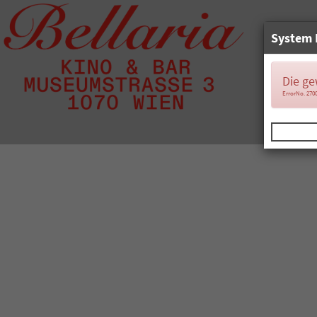
System 
Die ge
ErrorNo. 270