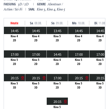
FASSUNG
GENRE
3D / 2D
ǀ
Abenteuer /
SAAL
Action / Sci-Fi
ǀ
Kino 3, Kino 4, Kino 5
Heute
Sa
. 08.08.
So
. 09.08.
Mo
. 10.08.
Di
. 11.08.
14:45
14:45
13:45
14:45
14:45
Kino 4
Kino 4
Kino 5
Kino 4
Kino 4
2D
2D
2D
2D
2D
17:00
17:00
14:45
17:00
17:00
Kino 5
Kino 5
Kino 4
Kino 5
Kino 5
2D
2D
2D
2D
2D
20:15
20:15
17:00
20:15
20:15
Kino 5
Kino 5
Kino 5
Kino 5
Kino 5
3D
3D
2D
3D
3D
20:15
Kino 5