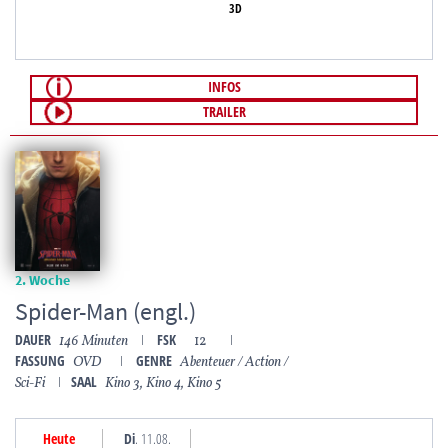
3D
INFOS
TRAILER
2. Woche
Spider-Man (engl.)
DAUER
FSK
146 Minuten
ǀ
12
ǀ
FASSUNG
GENRE
OVD
ǀ
Abenteuer / Action /
SAAL
Sci-Fi
ǀ
Kino 3, Kino 4, Kino 5
Heute
Di
. 11.08.