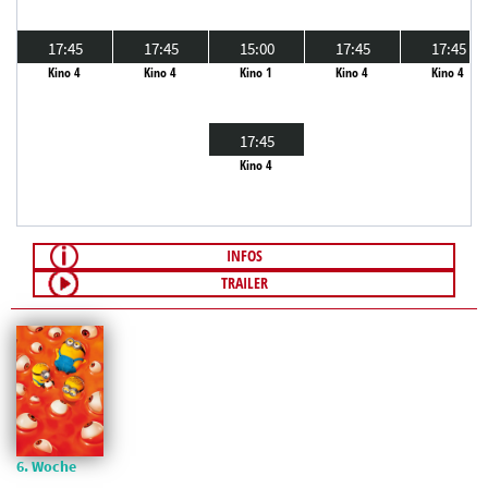
17:45
17:45
15:00
17:45
17:45
Kino 4
Kino 4
Kino 1
Kino 4
Kino 4
17:45
Kino 4
INFOS
TRAILER
6. Woche