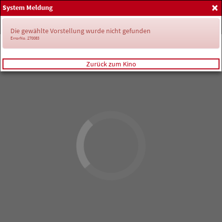
×
System Meldung
Home
Anmelden
Spielplan
Die gewählte Vorstellung wurde nicht gefunden
ErrorNo. 270083
Zurück zum Kino