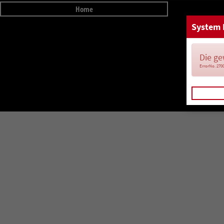
Home
System 
Die ge
ErrorNo. 270