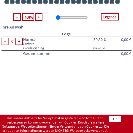
Legende
100%
Ihre Auswahl
Loge
Normal
39,50 €
0,00 €
0
Enthält:
Dienstleistung
inklusive
Gesamtsumme
0,00 €
Um unsere Webseite für Sie optimal zu gestalten und fortlaufend
OK
verbessern zu können, verwenden wir Cookies. Durch die weitere
Nutzung der Webseite stimmen Sie der Verwendung von Cookies zu. Die
erhobenen Informationen werden NICHT für Werbezwecke verwendet.