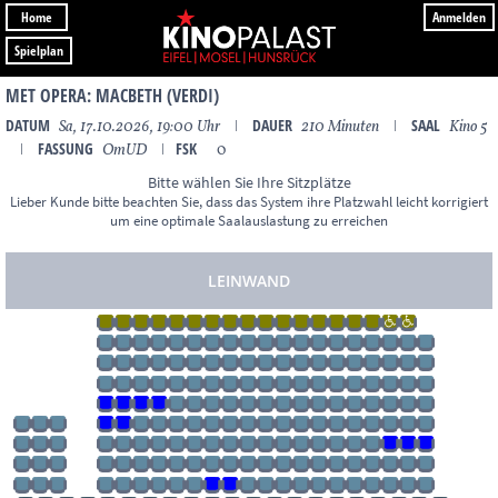
Home
Anmelden
Spielplan
MET OPERA: MACBETH (VERDI)
DATUM
DAUER
SAAL
Sa, 17.10.2026, 19:00 Uhr
ǀ
210 Minuten
ǀ
Kino 5
FASSUNG
FSK
ǀ
OmUD
ǀ
0
Bitte wählen Sie Ihre Sitzplätze
Lieber Kunde bitte beachten Sie, dass das System ihre Platzwahl leicht korrigiert
um eine optimale Saalauslastung zu erreichen
LEINWAND