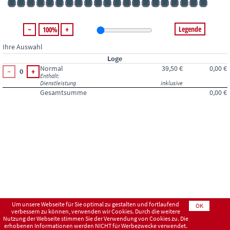
Legende
100%
Ihre Auswahl
Loge
Normal
39,50 €
0,00 €
0
Enthält:
Dienstleistung
inklusive
Gesamtsumme
0,00 €
Um unsere Webseite für Sie optimal zu gestalten und fortlaufend
OK
verbessern zu können, verwenden wir Cookies. Durch die weitere
Nutzung der Webseite stimmen Sie der Verwendung von Cookies zu. Die
erhobenen Informationen werden NICHT für Werbezwecke verwendet.