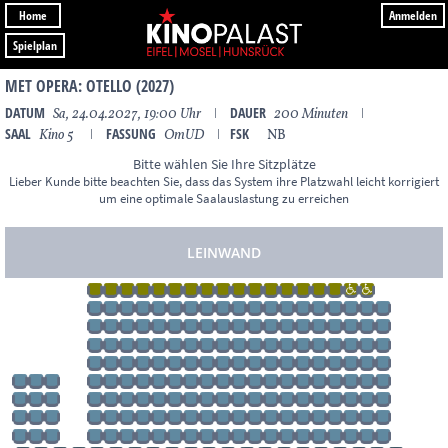
Home
Anmelden
Spielplan
MET OPERA: OTELLO (2027)
DATUM
DAUER
Sa, 24.04.2027, 19:00 Uhr
ǀ
200 Minuten
ǀ
SAAL
FASSUNG
FSK
Kino 5
ǀ
OmUD
ǀ
NB
Bitte wählen Sie Ihre Sitzplätze
Lieber Kunde bitte beachten Sie, dass das System ihre Platzwahl leicht korrigiert
um eine optimale Saalauslastung zu erreichen
LEINWAND