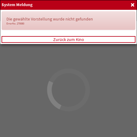
×
System Meldung
Home
Anmelden
Spielplan
Die gewählte Vorstellung wurde nicht gefunden
ErrorNo. 270083
Zurück zum Kino