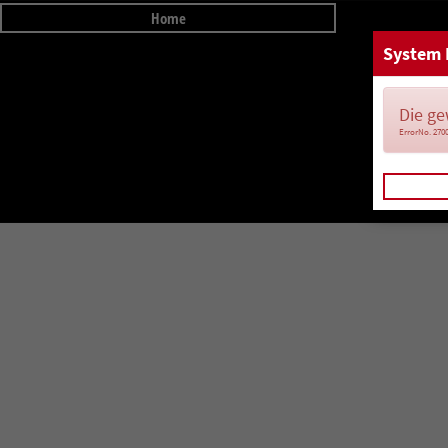
Home
System 
Die ge
ErrorNo. 270