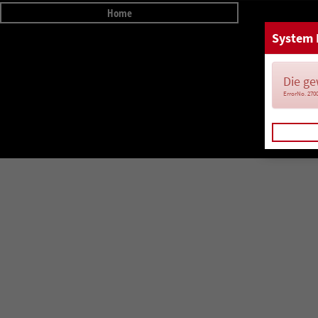
Home
System 
Die ge
ErrorNo. 270