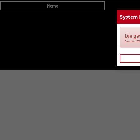
Home
System 
Die ge
ErrorNo. 270