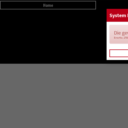
Home
System 
Die ge
ErrorNo. 270