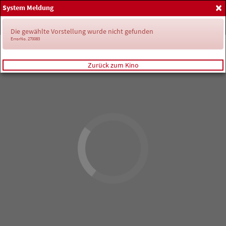
×
System Meldung
Home
Anmelden
Spielplan
Die gewählte Vorstellung wurde nicht gefunden
ErrorNo. 270083
Zurück zum Kino