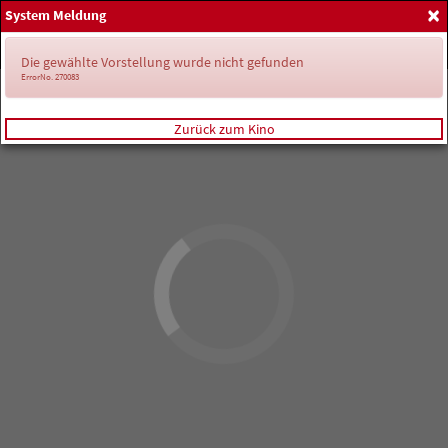
×
System Meldung
Home
Anmelden
Spielplan
Die gewählte Vorstellung wurde nicht gefunden
ErrorNo. 270083
Zurück zum Kino