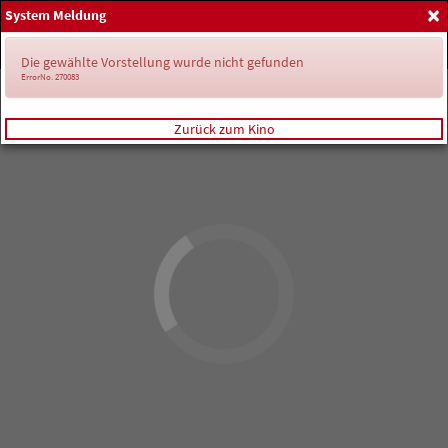
×
System Meldung
Home
Anmelden
Spielplan
Die gewählte Vorstellung wurde nicht gefunden
ErrorNo. 270083
Zurück zum Kino